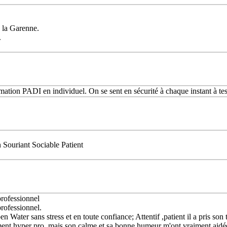
e la Garenne.
.
rmation PADI en individuel. On se sent en sécurité à chaque instant à tes
Souriant Sociable Patient
professionnel
professionnel.
 Water sans stress et en toute confiance; Attentif ,patient il a pris so
iment hyper pro ,mais son calme et sa bonne humeur m'ont vraiment aidé