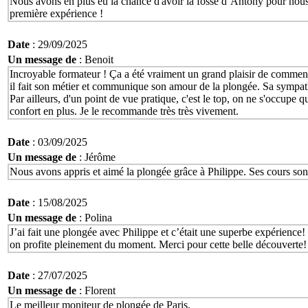
Nous avons en plus eu la chance d'avoir la fosse d´Antony pour nous 
première expérience !
Date
: 29/09/2025
Un message de
: Benoit
Incroyable formateur ! Ça a été vraiment un grand plaisir de commence
il fait son métier et communique son amour de la plongée. Sa sympathi
Par ailleurs, d'un point de vue pratique, c'est le top, on ne s'occupe qu
confort en plus. Je le recommande très très vivement.
Date
: 03/09/2025
Un message de
: Jérôme
Nous avons appris et aimé la plongée grâce à Philippe. Ses cours sont 
Date
: 15/08/2025
Un message de
: Polina
J’ai fait une plongée avec Philippe et c’était une superbe expérience! 
on profite pleinement du moment. Merci pour cette belle découverte!
Date
: 27/07/2025
Un message de
: Florent
Le meilleur moniteur de plongée de Paris.