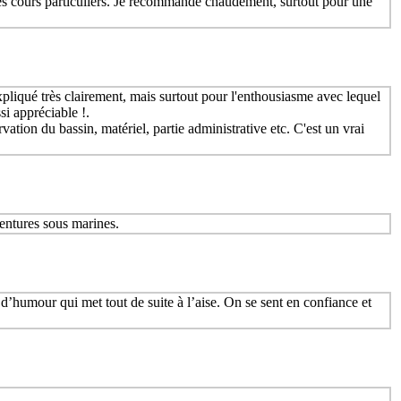
 des cours particuliers. Je recommande chaudement, surtout pour une
pliqué très clairement, mais surtout pour l'enthousiasme avec lequel
i appréciable !.
ervation du bassin, matériel, partie administrative etc. C'est un vrai
ventures sous marines.
e d’humour qui met tout de suite à l’aise. On se sent en confiance et