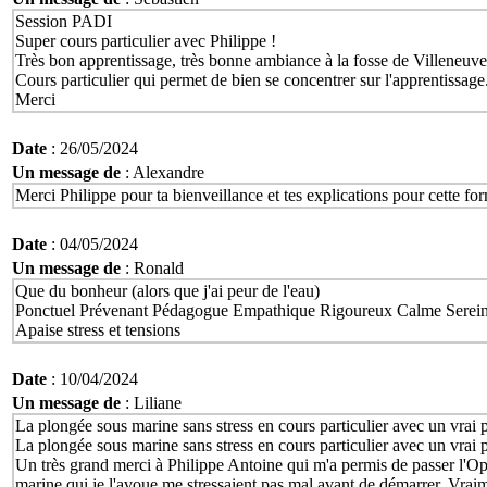
Session PADI
Super cours particulier avec Philippe !
Très bon apprentissage, très bonne ambiance à la fosse de Villeneuv
Cours particulier qui permet de bien se concentrer sur l'apprentissage
Merci
Date
: 26/05/2024
Un message de
: Alexandre
Merci Philippe pour ta bienveillance et tes explications pour cette fo
Date
: 04/05/2024
Un message de
: Ronald
Que du bonheur (alors que j'ai peur de l'eau)
Ponctuel Prévenant Pédagogue Empathique Rigoureux Calme Serein 
Apaise stress et tensions
Date
: 10/04/2024
Un message de
: Liliane
La plongée sous marine sans stress en cours particulier avec un vrai 
La plongée sous marine sans stress en cours particulier avec un vrai 
Un très grand merci à Philippe Antoine qui m'a permis de passer l'Open
marine qui je l'avoue me stressaient pas mal avant de démarrer. Vra