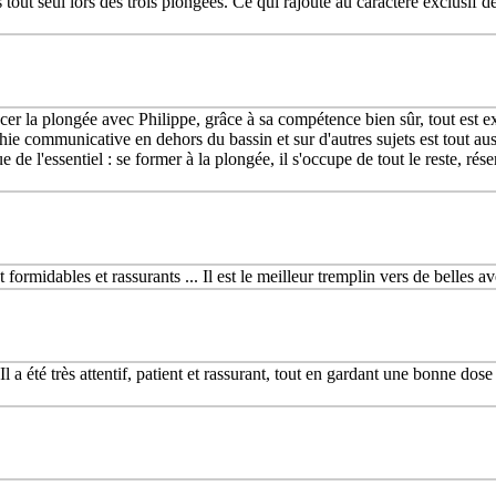
tout seul lors des trois plongées. Ce qui rajoute au caractère exclusif
r la plongée avec Philippe, grâce à sa compétence bien sûr, tout est ex
e communicative en dehors du bassin et sur d'autres sujets est tout auss
e de l'essentiel : se former à la plongée, il s'occupe de tout le reste, rés
formidables et rassurants ... Il est le meilleur tremplin vers de belles a
Il a été très attentif, patient et rassurant, tout en gardant une bonne dos