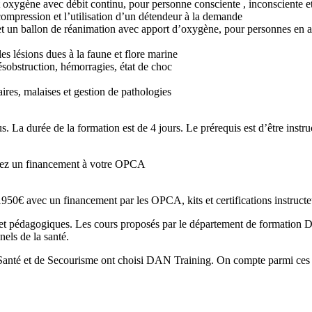
oxygène avec débit continu, pour personne consciente , inconsciente et 
compression et l’utilisation d’un détendeur à la demande
t un ballon de réanimation avec apport d’oxygène, pour personnes en arr
es lésions dues à la faune et flore marine
désobstruction, hémorragies, état de choc
laires, malaises et gestion de pathologies
us. La durée de la formation est de 4 jours. Le prérequis est d’être inst
50€ avec un financement par les OPCA, kits et certifications instructe
t pédagogiques. Les cours proposés par le département de formation DA
nels de la santé.
e Santé et de Secourisme ont choisi DAN Training. On compte parmi ces 