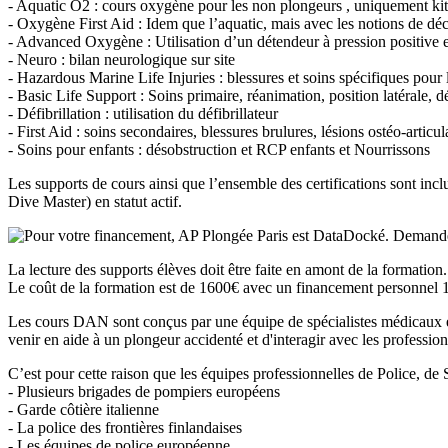
- Aquatic O2 : cours oxygène pour les non plongeurs , uniquement kit 
- Oxygène First Aid : Idem que l’aquatic, mais avec les notions de dé
- Advanced Oxygène : Utilisation d’un détendeur à pression positive e
- Neuro : bilan neurologique sur site
- Hazardous Marine Life Injuries : blessures et soins spécifiques pour l
- Basic Life Support : Soins primaire, réanimation, position latérale, 
- Défibrillation : utilisation du défibrillateur
- First Aid : soins secondaires, blessures brulures, lésions ostéo-articu
- Soins pour enfants : désobstruction et RCP enfants et Nourrissons
Les supports de cours ainsi que l’ensemble des certifications sont incl
Dive Master) en statut actif.
La lecture des supports élèves doit être faite en amont de la formation.
Le coût de la formation est de 1600€ avec un financement personnel 19
Les cours DAN sont conçus par une équipe de spécialistes médicaux e
venir en aide à un plongeur accidenté et d'interagir avec les profession
C’est pour cette raison que les équipes professionnelles de Police, d
- Plusieurs brigades de pompiers européens
- Garde côtière italienne
- La police des frontières finlandaises
- Les équipes de police européenne