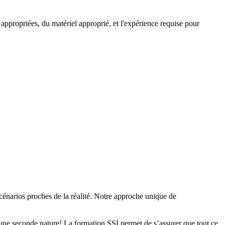
ropriées, du matériel approprié, et l'expérience requise pour
cénarios proches de la réalité. Notre approche unique de
ne seconde nature! La formation SSI permet de s’assurer que tout ce