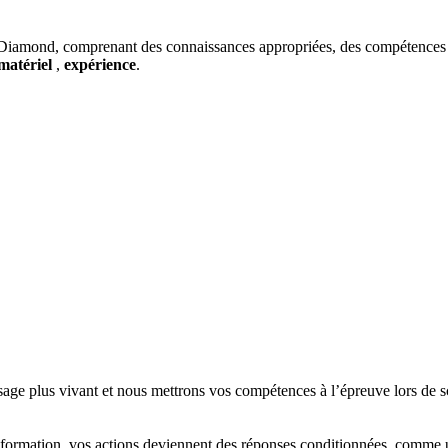
amond, comprenant des connaissances appropriées, des compétences app
matériel
,
expérience
.
sage plus vivant et nous mettrons vos compétences à l’épreuve lors de s
 formation, vos actions deviennent des réponses conditionnées, comme u